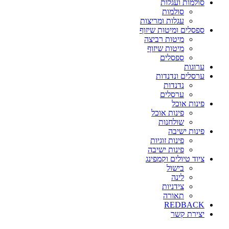
סולמות ועגלות
סולמות
עגלות ומריצות
ספסלים ומיטות שיזוף
מיטות רביצה
מיטות שיזוף
ספסלים
ערוגות
ערסלים ונדנדות
נדנדות
ערסלים
פינות אוכל
פינות אוכל
שולחנות
פינות ישיבה
פינות זוגיות
פינות ישיבה
ציוד טיולים וקמפינג
בישול
לינה
צידניות
תאורה
REDBACK
יצירת קשר