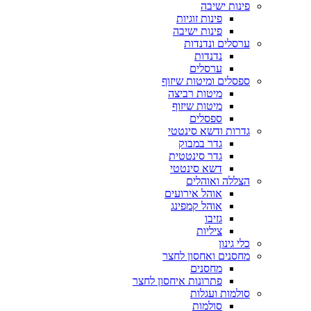
פינות ישיבה
פינות זוגיות
פינות ישיבה
ערסלים ונדנדות
נדנדות
ערסלים
ספסלים ומיטות שיזוף
מיטות רביצה
מיטות שיזוף
ספסלים
גדרות ודשא סינטטי
גדר במבוק
גדר סינטטית
דשא סינטטי
הצללה ואוהלים
אוהל אירועים
אוהל קמפינג
גזיבו
ציליות
כלי גינון
מחסנים ואחסון לחצר
מחסנים
פתרונות איחסון לחצר
סולמות ועגלות
סולמות