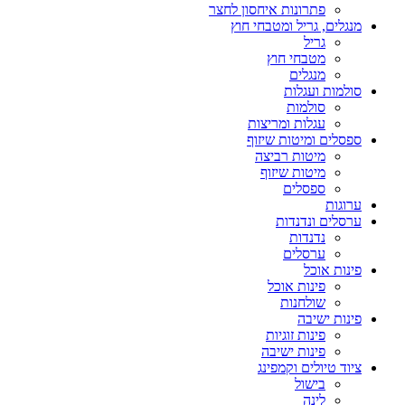
פתרונות איחסון לחצר
מנגלים, גריל ומטבחי חוץ
גריל
מטבחי חוץ
מנגלים
סולמות ועגלות
סולמות
עגלות ומריצות
ספסלים ומיטות שיזוף
מיטות רביצה
מיטות שיזוף
ספסלים
ערוגות
ערסלים ונדנדות
נדנדות
ערסלים
פינות אוכל
פינות אוכל
שולחנות
פינות ישיבה
פינות זוגיות
פינות ישיבה
ציוד טיולים וקמפינג
בישול
לינה