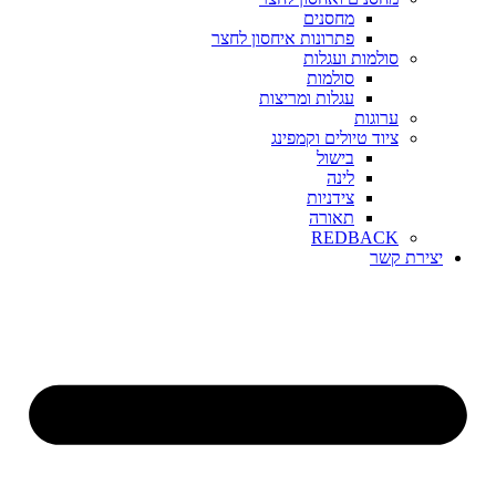
מחסנים
פתרונות איחסון לחצר
סולמות ועגלות
סולמות
עגלות ומריצות
ערוגות
ציוד טיולים וקמפינג
בישול
לינה
צידניות
תאורה
REDBACK
יצירת קשר