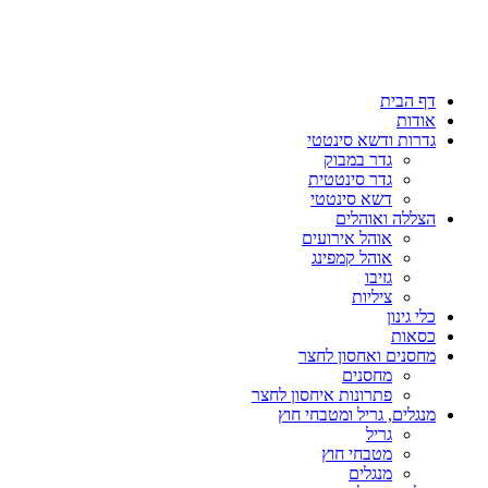
דף הבית
אודות
גדרות ודשא סינטטי
גדר במבוק
גדר סינטטית
דשא סינטטי
הצללה ואוהלים
אוהל אירועים
אוהל קמפינג
גזיבו
ציליות
כלי גינון
כסאות
מחסנים ואחסון לחצר
מחסנים
פתרונות איחסון לחצר
מנגלים, גריל ומטבחי חוץ
גריל
מטבחי חוץ
מנגלים