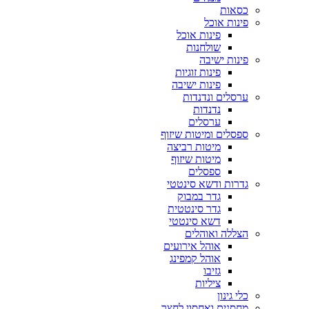
כסאות
פינות אוכל
פינות אוכל
שולחנות
פינות ישיבה
פינות זוגיות
פינות ישיבה
ערסלים ונדנדות
נדנדות
ערסלים
ספסלים ומיטות שיזוף
מיטות רביצה
מיטות שיזוף
ספסלים
גדרות ודשא סינטטי
גדר במבוק
גדר סינטטית
דשא סינטטי
הצללה ואוהלים
אוהל אירועים
אוהל קמפינג
גזיבו
ציליות
כלי גינון
מחסנים ואחסון לחצר