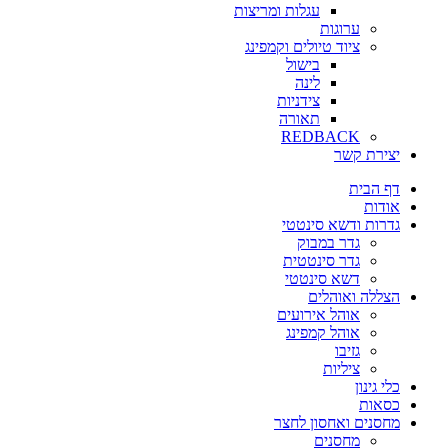
עגלות ומריצות
ערוגות
ציוד טיולים וקמפינג
בישול
לינה
צידניות
תאורה
REDBACK
יצירת קשר
דף הבית
אודות
גדרות ודשא סינטטי
גדר במבוק
גדר סינטטית
דשא סינטטי
הצללה ואוהלים
אוהל אירועים
אוהל קמפינג
גזיבו
ציליות
כלי גינון
כסאות
מחסנים ואחסון לחצר
מחסנים